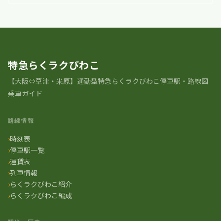
特急らくラクびわこ
【大阪⇔草津・米原】通勤型特急らくラクびわこ停車駅・路線図
乗車ガイド
路線情報
時刻表
停車駅一覧
運賃表
列車情報
らくラクびわこ紹介
らくラクびわこ編成