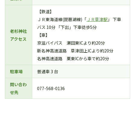
【鉄道】
ＪＲ東海道線(琵琶湖線)「
ＪＲ草津駅
」 下車
バス 10分 「下出」下車徒歩5分
老杉神社
【車】
アクセス
京滋バイパス 瀬田東ICより約20分
新名神高速道路 草津田上ICより約20分
名神高速道路 栗東ICから車で約20分
駐車場
普通車 3 台
問い合わ
077-568-0136
せ先