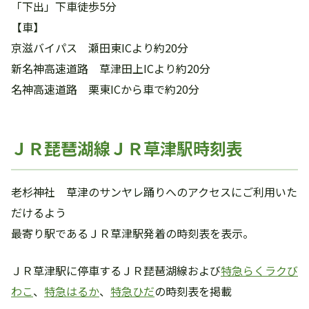
「下出」下車徒歩5分
【車】
京滋バイパス 瀬田東ICより約20分
新名神高速道路 草津田上ICより約20分
名神高速道路 栗東ICから車で約20分
ＪＲ琵琶湖線ＪＲ草津駅時刻表
老杉神社 草津のサンヤレ踊りへのアクセスにご利用いた
だけるよう
最寄り駅であるＪＲ草津駅発着の時刻表を表示。
ＪＲ草津駅に停車するＪＲ琵琶湖線および
特急らくラクび
わこ
、
特急はるか
、
特急ひだ
の時刻表を掲載