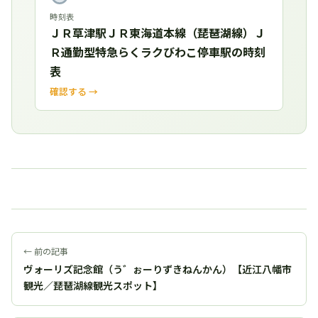
時刻表
ＪＲ草津駅ＪＲ東海道本線（琵琶湖線）Ｊ
Ｒ通勤型特急らくラクびわこ停車駅の時刻
表
確認する →
← 前の記事
ヴォーリズ記念館（う゛ぉーりずきねんかん）【近江八幡市
観光／琵琶湖線観光スポット】