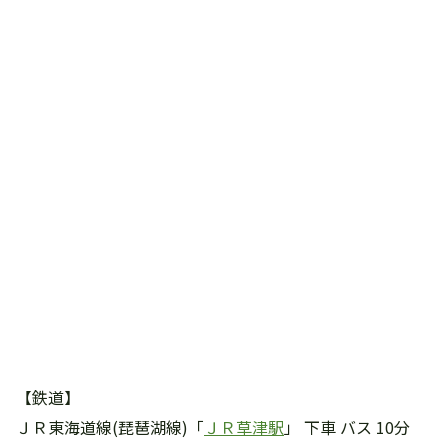
【鉄道】
ＪＲ東海道線(琵琶湖線)「
ＪＲ草津駅
」 下車 バス 10分