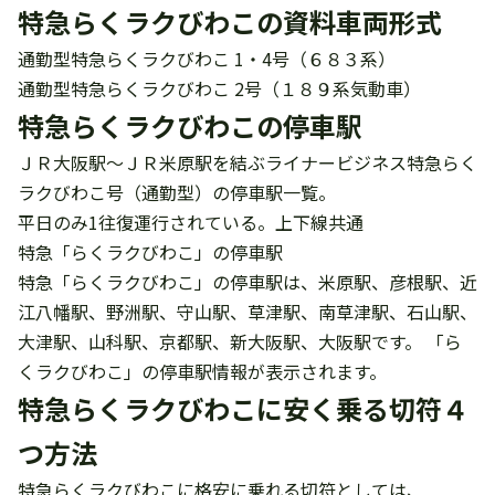
特急らくラクびわこの資料車両形式
通勤型特急らくラクびわこ 1・4号（６８３系）
通勤型特急らくラクびわこ 2号（１８９系気動車）
特急らくラクびわこの停車駅
ＪＲ大阪駅～ＪＲ米原駅を結ぶライナービジネス特急らく
ラクびわこ号（通勤型）の
停車駅
一覧。
平日のみ1往復運行されている。上下線共通
特急「らくラクびわこ」の停車駅
特急「らくラクびわこ」の停車駅は、米原駅、彦根駅、近
江八幡駅、野洲駅、守山駅、草津駅、南草津駅、石山駅、
大津駅、山科駅、京都駅、新大阪駅、大阪駅です。 「
ら
くラクびわこ
」の停車駅情報が表示されます。
特急らくラクびわこに安く乗る切符４
つ方法
特急らくラクびわこに格安に乗れる切符としては、