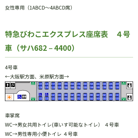
女性専用（1ABCD～4ABCD席）
特急びわこエクスプレス座席表 ４号
車（サハ682 – 4400）
4号車
←大阪駅方面、米原駅方面→
車掌席
WC→男女共用トイレ(車いす可能なトイレ） ４号車
WC→男性専用小便トイレ ４号車