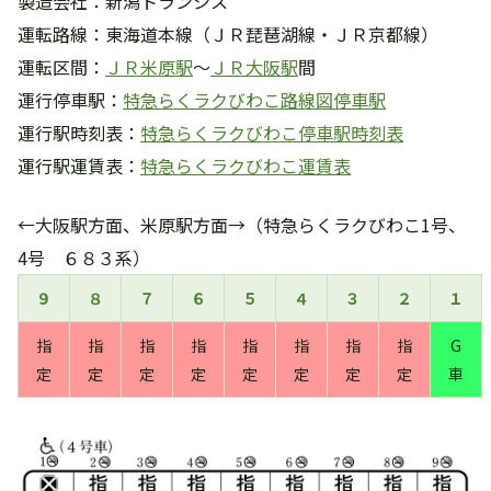
製造会社：新潟トランシス
運転路線：東海道本線（ＪＲ琵琶湖線・ＪＲ京都線）
運転区間：
ＪＲ米原駅
～
ＪＲ大阪駅
間
運行停車駅：
特急らくラクびわこ路線図停車駅
運行駅時刻表：
特急らくラクびわこ停車駅時刻表
運行駅運賃表：
特急らくラクびわこ運賃表
←大阪駅方面、米原駅方面→（特急らくラクびわこ1号、
4号 ６８３系）
９
８
７
６
５
４
３
２
１
指
指
指
指
指
指
指
指
G
定
定
定
定
定
定
定
定
車