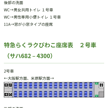
後部の洗面
WC→男女共用トイレ １号車
WC→男性専用小便トイレ １号車
11A→窓が小窓タイプの座席
特急らくラクびわこ座席表 ２号車
（サハ682 – 4300）
2号車
←大阪駅方面、米原駅方面→