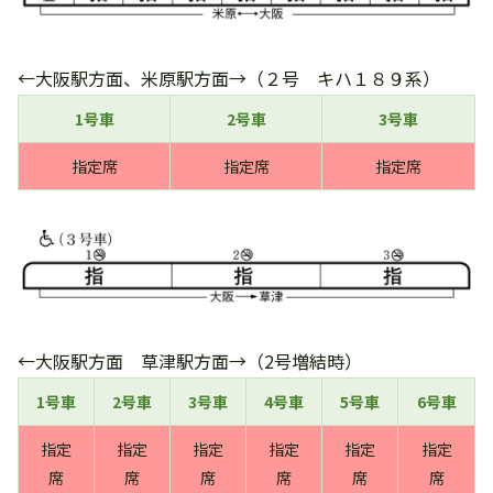
←大阪駅方面、米原駅方面→（２号 キハ１８９系）
1号車
2号車
3号車
指定席
指定席
指定席
←大阪駅方面 草津駅方面→（2号増結時）
1号車
2号車
3号車
4号車
5号車
6号車
指定
指定
指定
指定
指定
指定
席
席
席
席
席
席