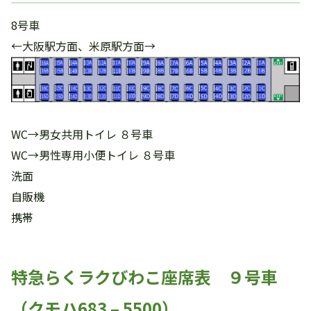
8号車
←大阪駅方面、米原駅方面→
WC→男女共用トイレ ８号車
WC→男性専用小便トイレ ８号車
洗面
自販機
携帯
特急らくラクびわこ座席表 ９号車
（クモハ683 – 5500）