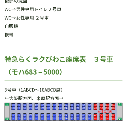
後部の洗面
WC→男性専用トイレ２号車
WC→女性専用 ２号車
自販機
携帯
特急らくラクびわこ座席表 ３号車
（モハ683 – 5000）
3号車（1ABCD～18ABCD席）
←大阪駅方面、米原駅方面→