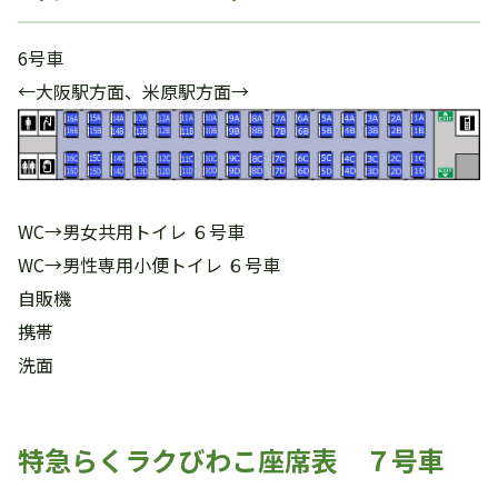
6号車
←大阪駅方面、米原駅方面→
WC→男女共用トイレ ６号車
WC→男性専用小便トイレ ６号車
自販機
携帯
洗面
特急らくラクびわこ座席表 ７号車