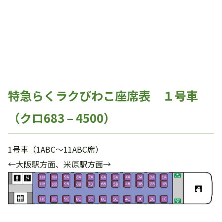
特急らくラクびわこ座席表 １号車
（クロ683 – 4500）
1号車（1ABC～11ABC席）
←大阪駅方面、米原駅方面→