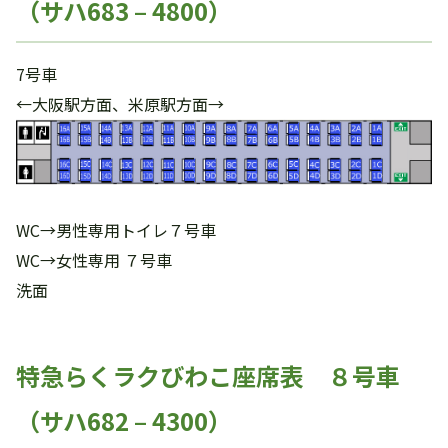
（サハ683 – 4800）
7号車
←大阪駅方面、米原駅方面→
WC→男性専用トイレ７号車
WC→女性専用 ７号車
洗面
特急らくラクびわこ座席表 ８号車
（サハ682 – 4300）