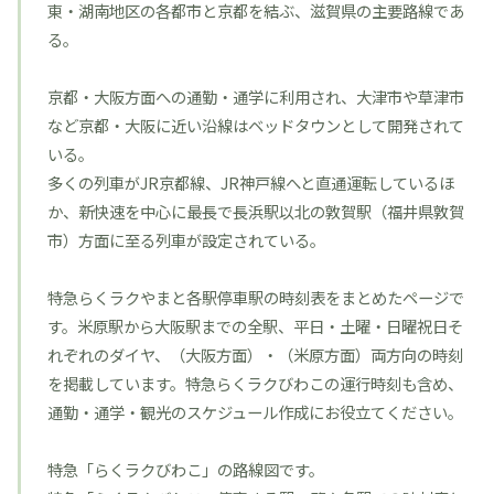
東・湖南地区の各都市と京都を結ぶ、滋賀県の主要路線であ
る。
京都・大阪方面への通勤・通学に利用され、大津市や草津市
など京都・大阪に近い沿線はベッドタウンとして開発されて
いる。
多くの列車がJR京都線、JR神戸線へと直通運転しているほ
か、新快速を中心に最長で長浜駅以北の敦賀駅（福井県敦賀
市）方面に至る列車が設定されている。
特急らくラクやまと各駅停車駅の時刻表をまとめたページで
す。米原駅から大阪駅までの全駅、平日・土曜・日曜祝日そ
れぞれのダイヤ、（大阪方面）・（米原方面）両方向の時刻
を掲載しています。特急らくラクびわこの運行時刻も含め、
通勤・通学・観光のスケジュール作成にお役立てください。
特急「らくラクびわこ」の路線図です。