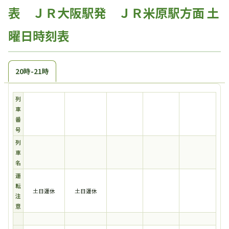
表 ＪＲ大阪駅発 ＪＲ米原駅方面 土
曜日時刻表
20時-21時
列
車
番
号
列
車
名
運
転
土日運休
土日運休
注
意