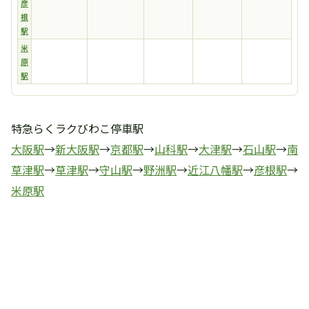
彦
根
駅
米
原
駅
特急らくラクびわこ停車駅
大阪駅
→
新大阪駅
→
京都駅
→
山科駅
→
大津駅
→
石山駅
→
南
草津駅
→
草津駅
→
守山駅
→
野洲駅
→
近江八幡駅
→
彦根駅
→
米原駅