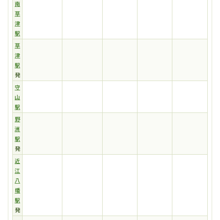
南
草
津
駅
草
津
駅
発
守
山
駅
野
洲
駅
発
近
江
八
幡
駅
発