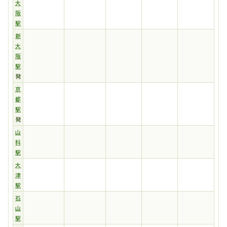
大
阪
駅
新
大
阪
駅
発
京
都
駅
発
山
科
駅
大
津
駅
石
山
駅