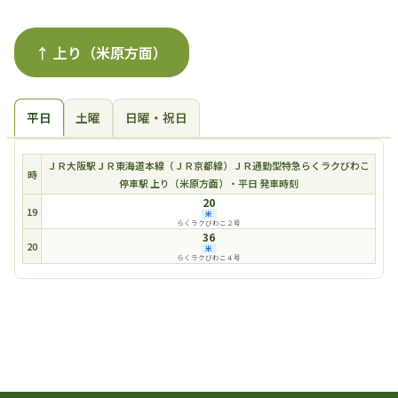
↑ 上り（米原方面）
平日
土曜
日曜・祝日
ＪＲ大阪駅ＪＲ東海道本線（ＪＲ京都線）ＪＲ通勤型特急らくラクびわこ
時
停車駅 上り（米原方面）・平日 発車時刻
20
19
米
らくラクびわこ２号
36
20
米
らくラクびわこ４号
時刻表一覧に戻る