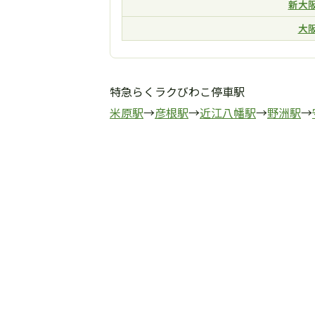
新大
大
特急らくラクびわこ停車駅
米原駅
→
彦根駅
→
近江八幡駅
→
野洲駅
→