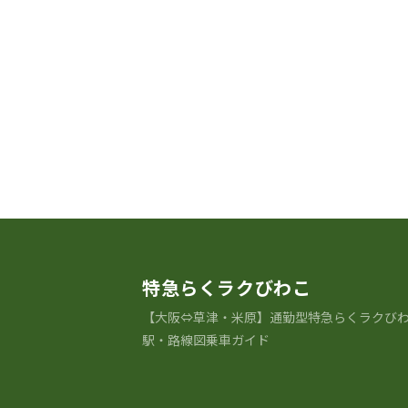
特急らくラクびわこ
【大阪⇔草津・米原】通勤型特急らくラクび
駅・路線図乗車ガイド