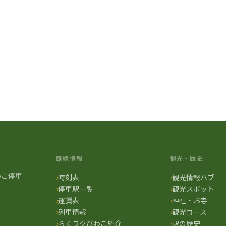
時刻表一覧に戻る
路線情報
観光・歴史
わこ停車
時刻表
観光情報ハブ
停車駅一覧
観光スポット
運賃表
神社・お寺
列車情報
観光コース
らくラクびわこ紹介
駅の歴史