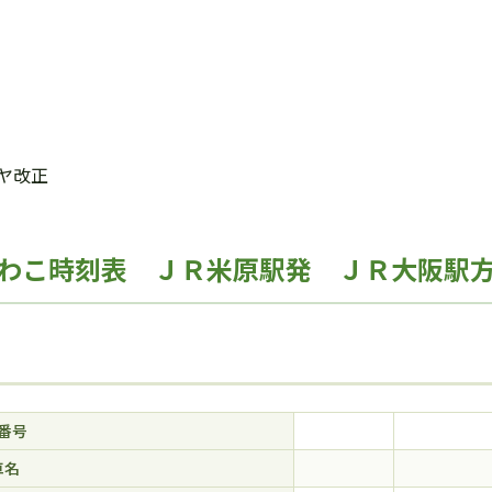
ヤ改正
わこ時刻表 ＪＲ米原駅発 ＪＲ大阪駅方
番号
車名