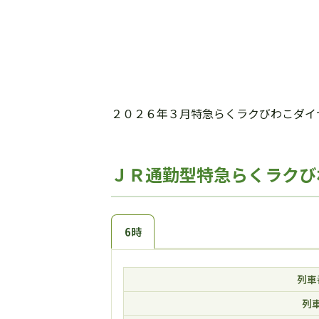
２０２６年３月特急らくラクびわこダイ
ＪＲ通勤型特急らくラクび
6時
列車
列