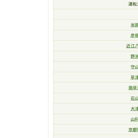
運転
米
彦
近江
野
守
草
南草
石
大
山
京都