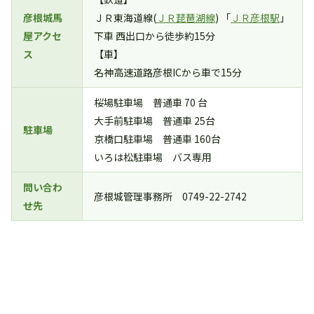
彦根城馬
ＪＲ東海道線(
ＪＲ琵琶湖線
) 「
ＪＲ彦根駅
」
屋アクセ
下車 西出口から徒歩約15分
ス
【車】
名神高速道路彦根ICから車で15分
桜場駐車場 普通車 70 台
大手前駐車場 普通車 25台
駐車場
京橋口駐車場 普通車 160台
いろは松駐車場 バス専用
問い合わ
彦根城管理事務所 0749-22-2742
せ先