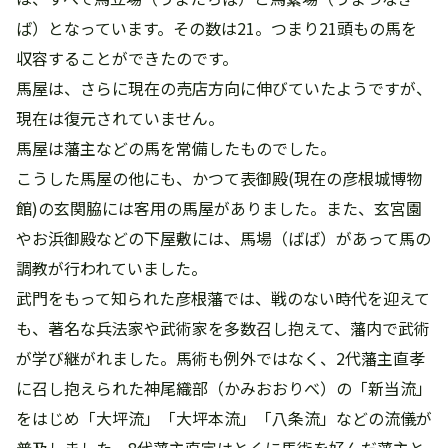
ば）となっています。その数は21。つまり21頭もの馬を
収容することができたのです。
馬屋は、さらに現在の売店方向に伸びていたようですが、
現在は復元されていません。
馬屋は藩主などの馬を常備したものでした。
こうした馬屋の他にも、かつて表御殿(現在の彦根城博物
館)の玄関脇には客用の馬屋がありました。また、玄宮園
やお浜御殿などの下屋敷には、馬場（ばば）があって馬の
調教が行われていました。
武門をもって知られた彦根藩では、戦のない時代を迎えて
も、著名な兵法家や武術家を多数召し抱えて、藩内で武術
が学び継がれました。馬術も例外ではなく、2代藩主直孝
に召し抱えられた神尾織部（かみおおりべ）の「新当流」
をはじめ「大坪流」「大坪本流」「八条流」などの流儀が
普及しました。8代藩主直定はとくに馬術を好んだ藩主と