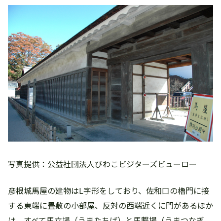
写真提供：公益社団法人びわこビジターズビューロー
彦根城馬屋の建物はL字形をしており、佐和口の櫓門に接
する東端に畳敷の小部屋、反対の西端近くに門があるほか
は、すべて馬立場（うまたちば）と馬繋場（うまつなぎ