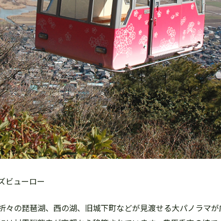
ズビューロー
々の琵琶湖、西の湖、旧城下町などが見渡せる大パノラマが広が