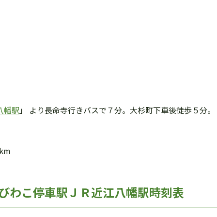
八幡駅
」 より長命寺行きバスで７分。大杉町下車後徒歩５分。
km
びわこ停車駅ＪＲ近江八幡駅時刻表