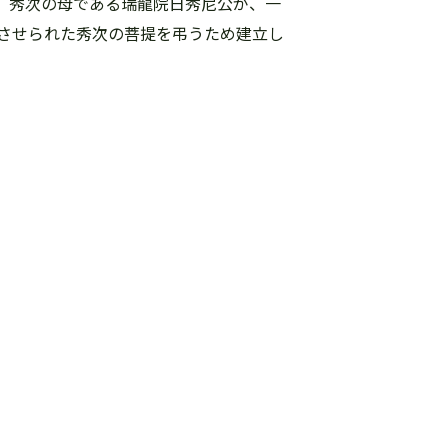
、秀次の母である瑞龍院日秀尼公が、一
させられた秀次の菩提を弔うため建立し