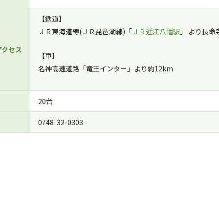
【鉄道】
ＪＲ東海道線(ＪＲ琵琶湖線)「
ＪＲ近江八幡駅
」 より長
アクセス
【車】
名神高速道路「竜王インター」より約12km
20台
0748-32-0303