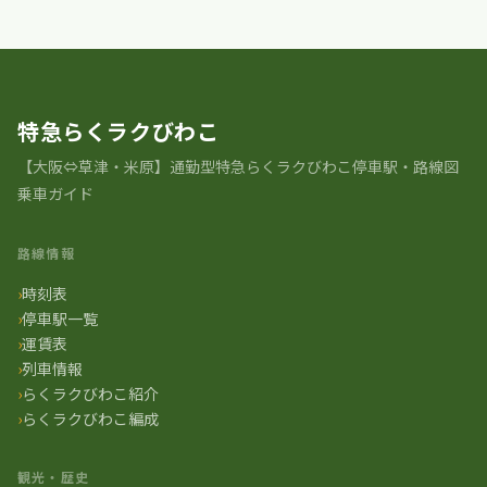
特急らくラクびわこ
【大阪⇔草津・米原】通勤型特急らくラクびわこ停車駅・路線図
乗車ガイド
路線情報
時刻表
停車駅一覧
運賃表
列車情報
らくラクびわこ紹介
らくラクびわこ編成
観光・歴史