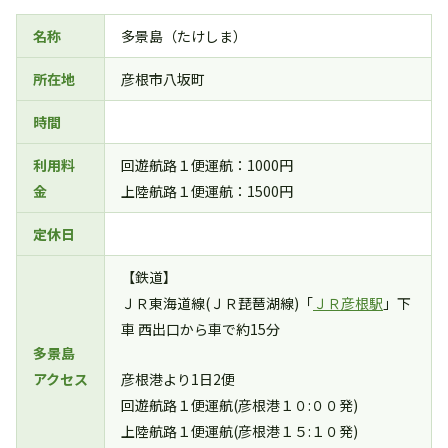
名称
多景島（たけしま）
所在地
彦根市八坂町
時間
利用料
回遊航路１便運航：1000円
金
上陸航路１便運航：1500円
定休日
【鉄道】
ＪＲ東海道線(ＪＲ琵琶湖線)「
ＪＲ彦根駅
」下
車 西出口から車で約15分
多景島
アクセス
彦根港より1日2便
回遊航路１便運航(彦根港１０:００発)
上陸航路１便運航(彦根港１５:１０発)