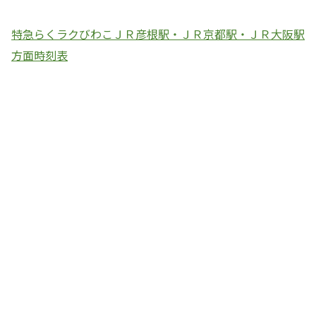
特急らくラクびわこＪＲ彦根駅・ＪＲ京都駅・ＪＲ大阪駅
方面時刻表