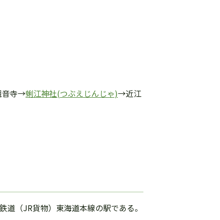
観音寺→
蜊江神社(つぶえじんじゃ)
→近江
鉄道（JR貨物）東海道本線の駅である。