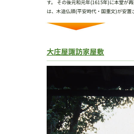
す。 その後元和元年(1615年)に本
は、木造仏頭(平安時代・国重文)が安置
大庄屋諏訪家屋敷