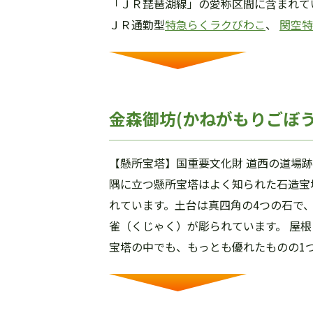
「ＪＲ琵琶湖線」の愛称区間に含まれて
ＪＲ通勤型
特急らくラクびわこ
、
関空特
金森御坊(かねがもりごぼう
【懸所宝塔】国重要文化財 道西の道場
隅に立つ懸所宝塔はよく知られた石造宝塔
れています。土台は真四角の4つの石で
雀（くじゃく）が彫られています。 屋
宝塔の中でも、もっとも優れたものの1