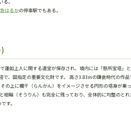
いる。
急はるか
の停車駅でもある。
)
跡で蓮如上人に関する遺宝が保存され、境内には「懸所宝塔」と
で、国指定の重要文化財です。 高さ3.83mの鎌倉時代の作
、その上に欄干（らんかん）をイメージさせる円形の塔身が乗っ
根と相輪（そうりん）も完全に残っており、全体的に均整のとれ
つです。