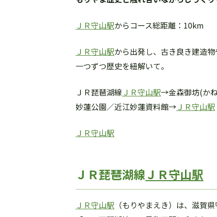
ＪＲ守山駅
からコース総距離：10km
ＪＲ守山駅
から出発し、古き良き建造物
一つずつ歴史を紐解いて。
ＪＲ琵琶湖線
ＪＲ守山駅
→金森御坊(か
妙蓮公園／近江妙蓮資料館→
ＪＲ守山駅
ＪＲ守山駅
ＪＲ琵琶湖線
ＪＲ守山駅
ＪＲ守山駅
（もりやまえき）は、滋賀県