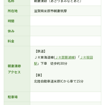
名称
朝妻湊跡（あさづまみなとあと）
所在地
滋賀県米原市朝妻筑摩
時間
休み
料金
【鉄道】
ＪＲ東海道線(
ＪＲ琵琶湖線
) 「
ＪＲ坂田
駅
」下車 徒歩約30分
朝妻湊跡
アクセス
【車】
北陸自動車道米原ICから車で15分
駐車場