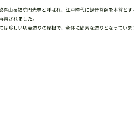
歓喜山長福院円光寺と呼ばれ、江戸時代に観音菩薩を本尊とす
再興されました。
ては珍しい切妻造りの屋根で、全体に簡素な造りとなっていま
。