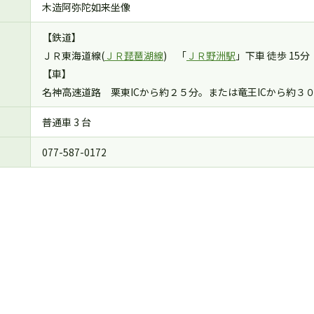
木造阿弥陀如来坐像
【鉄道】
ＪＲ東海道線(
ＪＲ琵琶湖線
) 「
ＪＲ野洲駅
」下車 徒歩 15分
【車】
名神高速道路 栗東ICから約２５分。または竜王ICから約３
普通車 3 台
077-587-0172