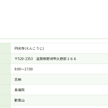
円光寺(えんこうじ)
〒520-2353 滋賀県野洲市久野部２６６
9:00～17:00
志納
長福院
歓喜山