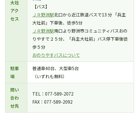
大社
【バス】
アク
ＪＲ野洲駅
北口から近江鉄道バスで13 分 「兵主
セス
大社前」下車後、徒歩5分
ＪＲ野洲駅
南口より野洲市コミュニティバスおの
りやすで２５分、「兵主大社前」バス停下車後徒
歩５分
おのりやすバスについて
駐車
普通車40台、大型車5台
場
（いずれも無料）
問い
TEL：077-589-2072
合わ
FAX：077-589-2092
せ先