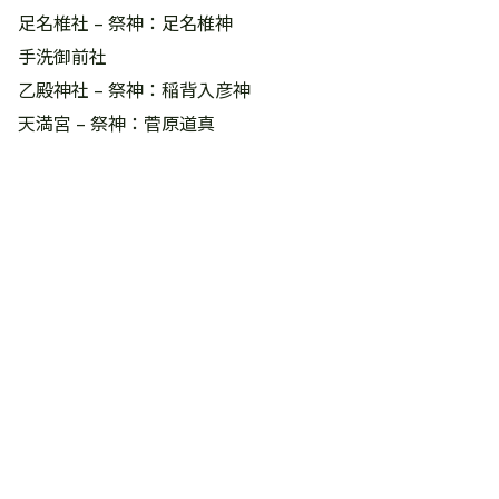
足名椎社 – 祭神：足名椎神
手洗御前社
乙殿神社 – 祭神：稲背入彦神
天満宮 – 祭神：菅原道真