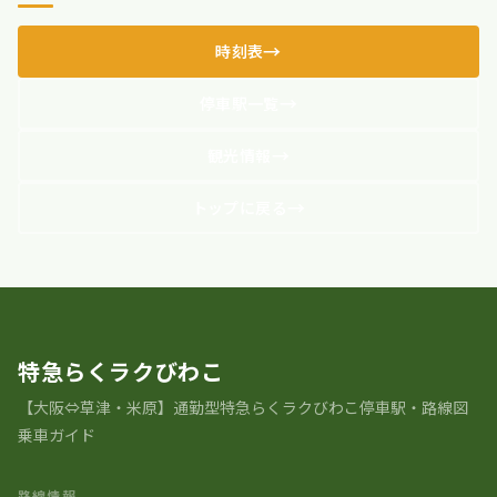
時刻表
停車駅一覧
観光情報
トップに戻る
特急らくラクびわこ
【大阪⇔草津・米原】通勤型特急らくラクびわこ停車駅・路線図
乗車ガイド
路線情報