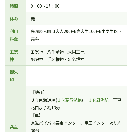
時間
9：00～17：00
休み
無
利用
庭園の入園は大人200円/高大生100円/中学生以下
料金
無料
主祭
主祭神 – 八千矛神（大国主神）
神
配祀神 – 手名椎神・足名椎神
御朱
印
【鉄道】
ＪＲ東海道線(
ＪＲ琵琶湖線
) 「
ＪＲ野洲駅
」下車
北口より約13分
【車】
京滋バイパス栗東インター、竜王インターより約
兵主
30分