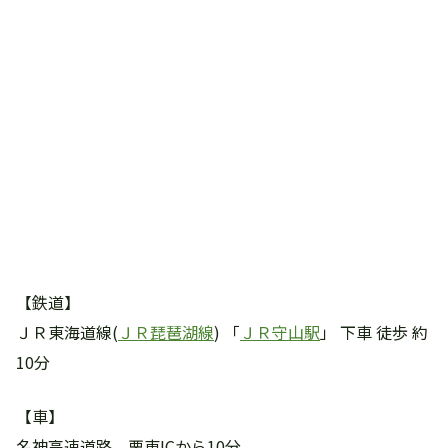
【鉄道】
ＪＲ東海道線(
ＪＲ琵琶湖線
) 「
ＪＲ守山駅
」 下車 徒歩 約
10分
【車】
名神高速道路 栗東ICから10分