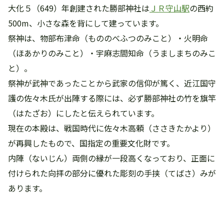
大化５（649）年創建された勝部神社は
ＪＲ守山駅
の西約
500m、小さな森を背にして建っています。
祭神は、物部布津命（もののべふつのみこと）・火明命
（ほあかりのみこと）・宇麻志間知命（うましまちのみこ
と）。
祭神が武神であったことから武家の信仰が篤く、近江国守
護の佐々木氏が出陣する際には、必ず勝部神社の竹を旗竿
（はたざお）にしたと伝えられています。
現在の本殿は、戦国時代に佐々木高頼（ささきたかより）
が再興したもので、国指定の重要文化財です。
内陣（ないじん）両側の縁が一段高くなっており、正面に
付けられた向拝の部分に優れた彫刻の手挟（てばさ）みが
あります。