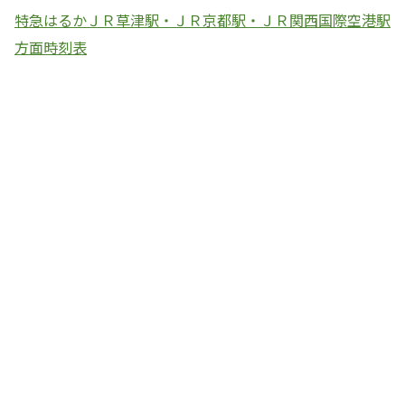
特急はるかＪＲ草津駅・ＪＲ京都駅・ＪＲ関西国際空港駅
方面時刻表