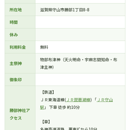
所在地
滋賀県守山市勝部1丁目8-8
時間
休み
利用料金
無料
物部布津神（天火明命・宇麻志間知命・布
主祭神
津主神）
御朱印
【鉄道】
ＪＲ東海道線(
ＪＲ琵琶湖線
) 「
ＪＲ守山
駅
」 下車 徒歩 約10分
勝部神社ア
クセス
【車】
名神高速道路 栗東ICから10分