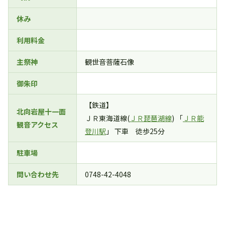
休み
利用料金
主祭神
観世音菩薩石像
御朱印
【鉄道】
北向岩屋十一面
ＪＲ東海道線(
ＪＲ琵琶湖線
) 「
ＪＲ能
観音アクセス
登川駅
」 下車 徒歩25分
駐車場
問い合わせ先
0748-42-4048