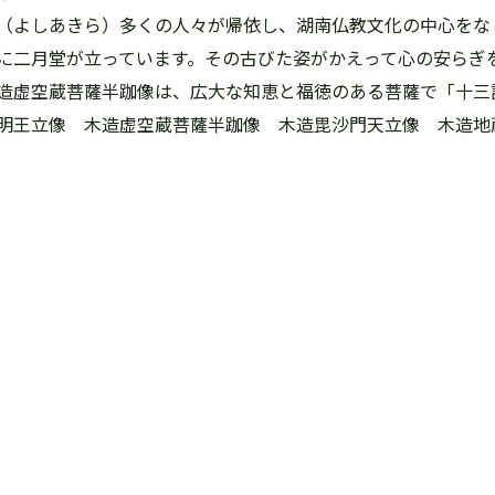
（よしあきら）多くの人々が帰依し、湖南仏教文化の中心をな
に二月堂が立っています。その古びた姿がかえって心の安らぎ
造虚空蔵菩薩半跏像は、広大な知恵と福徳のある菩薩で「十三
明王立像 木造虚空蔵菩薩半跏像 木造毘沙門天立像 木造地