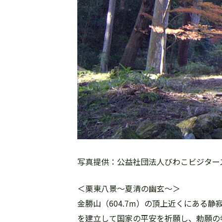
写真提供：公益社団法人びわこビジター
＜栗東八景〜夏清の幽玄〜＞
金勝山（604.7m）の頂上近くにある
を建立して国家の平安を祈願し、勅願の