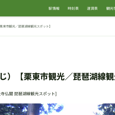
駅情報
時刻表
運賃表
観光
栗東市観光／琵琶湖線観光スポット】
じ）【栗東市観光／琵琶湖線観
社寺仏閣 琵琶湖線観光スポット]