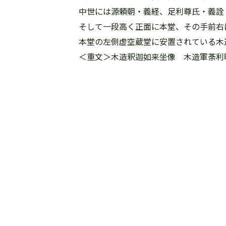
中世には源頼朝・義経、足利尊氏・義詮
そして一段高く正面に本堂、その手前右
本堂の左側虚空蔵堂に安置されている木
＜重文＞木造釈迦如来坐像 木造軍荼利