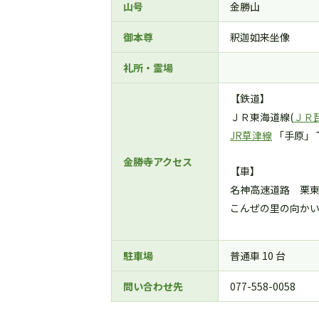
山号
金勝山
御本尊
釈迦如来坐像
礼所・霊場
【鉄道】
ＪＲ東海道線(
ＪＲ
JR草津線
「手原」 
金勝寺アクセス
【車】
名神高速道路 栗東
こんぜの里の向かい
駐車場
普通車 10 台
問い合わせ先
077-558-0058