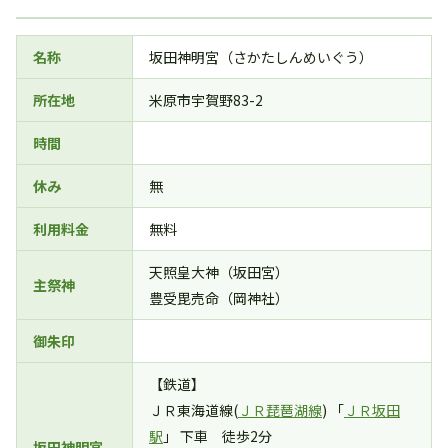
名称
坂田神明宮（さかたしんめいぐう）
所在地
米原市宇賀野83-2
時間
休み
無
利用料金
無料
天照皇大神（坂田宮）
主祭神
豊受毘売命（岡神社）
御朱印
【鉄道】
ＪＲ東海道線(
ＪＲ琵琶湖線
) 「
ＪＲ坂田
駅
」 下車 徒歩2分
坂田神明宮