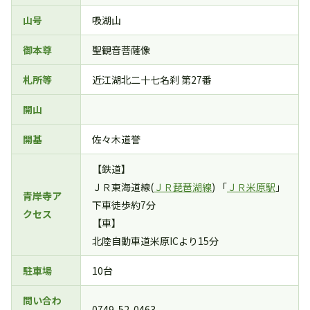
山号
吸湖山
御本尊
聖観音菩薩像
札所等
近江湖北二十七名刹 第27番
開山
開基
佐々木道誉
【鉄道】
ＪＲ東海道線(
ＪＲ琵琶湖線
) 「
ＪＲ米原駅
」
青岸寺ア
下車徒歩約7分
クセス
【車】
北陸自動車道米原ICより15分
駐車場
10台
問い合わ
0749-52-0463