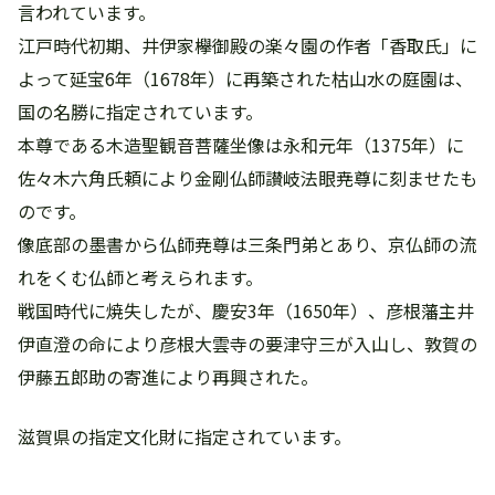
言われています。
江戸時代初期、井伊家欅御殿の楽々園の作者「香取氏」に
よって延宝6年（1678年）に再築された枯山水の庭園は、
国の名勝に指定されています。
本尊である木造聖観音菩薩坐像は永和元年（1375年）に
佐々木六角氏頼により金剛仏師讃岐法眼尭尊に刻ませたも
のです。
像底部の墨書から仏師尭尊は三条門弟とあり、京仏師の流
れをくむ仏師と考えられます。
戦国時代に焼失したが、慶安3年（1650年）、彦根藩主井
伊直澄の命により彦根大雲寺の要津守三が入山し、敦賀の
伊藤五郎助の寄進により再興された。
滋賀県の指定文化財に指定されています。