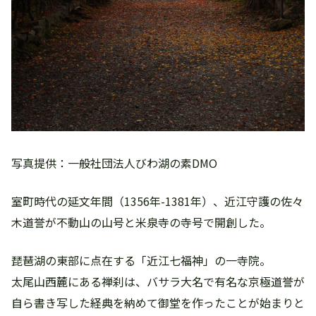
写真提供：一般社団法人びわ湖の素DMO
室町時代の延文年間（1356年-1381年）、近江守護の佐々
木道誉が不動山の山号と米泉寺の寺号で開創した。
琵琶湖の東部に点在する「近江七福神」の一寺院。
太尾山西麓にある禅刹は、バサラ大名で有名な京極道誉が
自ら書き写した経典を納めて御堂を作ったことが始まりと