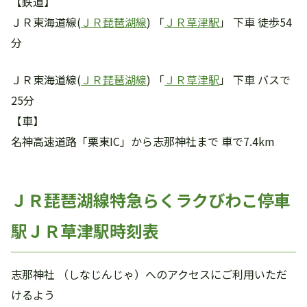
【鉄道】
ＪＲ東海道線(
ＪＲ琵琶湖線
) 「
ＪＲ草津駅
」 下車 徒歩54
分
ＪＲ東海道線(
ＪＲ琵琶湖線
) 「
ＪＲ草津駅
」 下車 バスで
25分
【車】
名神高速道路「栗東IC」から志那神社まで 車で7.4km
ＪＲ琵琶湖線特急らくラクびわこ停車
駅ＪＲ草津駅時刻表
志那神社 （しなじんじゃ）へのアクセスにご利用いただ
けるよう