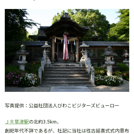
写真提供：公益社団法人びわこビジターズビューロー
ＪＲ草津駅
の北約3.5km、
創祀年代不詳であるが、社記に当社は徃古延喜式式内意布