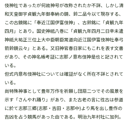
伎神社であったが何故神号が改称されたか不詳、しかし清
和天皇御宇貞観九年御奉納の鏡、鈴二品今以て現存する、
この古鏡銘に「奉近江国伊富伎神」、古鈴銘に「貞観九年
四月」とあり。国史神祗八巻に「貞観九年四月二日辛未遣
神祗大祐正三位上大中臣朝臣常道向近江国伊富伎神社奉弓
箭鈴鏡云々」とある。又旧神官春日家にもこれを表す文書
があり、その神名帳考証に志那ノ意布伎神是也と記されて
いる。
但式内意布伎神社については確証がなく所在不詳とされて
いる。
尚特殊神事として豊年万作を祈願し団扇二つでその風景を
示す「さんやれ踊り」があり、また古老の言に徃古は参道
に於て志那三郷(志那・吉田・志那中)より馬を出し豊作の
吉凶を占う競馬があった由である。明治九年村社に加列。