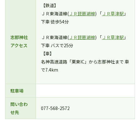
【鉄道】
ＪＲ東海道線(
ＪＲ琵琶湖線
) 「
ＪＲ草津駅
」
下車 徒歩54分
志那神社
ＪＲ東海道線(
ＪＲ琵琶湖線
) 「
ＪＲ草津駅
」
アクセス
下車 バスで25分
【車】
名神高速道路「栗東IC」から志那神社まで 車
で7.4km
駐車場
問い合わ
077-568-2572
せ先