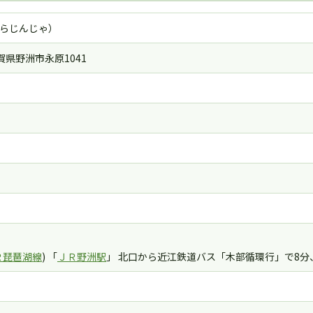
らじんじゃ）
滋賀県野洲市永原1041
Ｒ琵琶湖線
) 「
ＪＲ野洲駅
」 北口から近江鉄道バス「木部循環行」で8