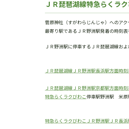
ＪＲ琵琶湖線特急らくラク
菅原神社（すがわらじんじゃ）へのアク
最寄り駅であるＪＲ野洲駅発着の時刻表
ＪＲ野洲駅に停車するＪＲ琵琶湖線およ
ＪＲ琵琶湖線ＪＲ野洲駅長浜駅方面時刻
ＪＲ琵琶湖線ＪＲ野洲駅京都駅方面時刻
特急らくラクびわこ
停車駅野洲駅 米原
特急らくラクびわこＪＲ野洲駅ＪＲ長浜