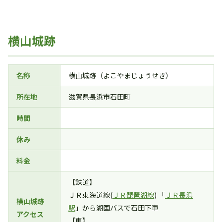
横山城跡
名称
横山城跡（よこやまじょうせき）
所在地
滋賀県長浜市石田町
時間
休み
料金
【鉄道】
ＪＲ東海道線(
ＪＲ琵琶湖線
) 「
ＪＲ長浜
横山城跡
駅
」から湖国バスで石田下車
アクセス
【車】