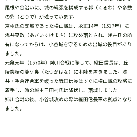
尾根や谷沿いに、城の縄張を構成する郭（くるわ）や多数
の砦（とりで）が残っています。
京極氏の支城であった横山城は、永正14年（1517年）に
浅井亮政（あざいすけまさ）に攻め落とされ、浅井氏の所
有になってからは、小谷城を守るための出城の役目があり
ました。
元亀元年（1570年）姉川合戦に際して、織田信長は、丘
陵突端の龍ケ鼻（たつがはな）に本陣を置きました。浅
井・朝倉連合軍を破った織田信長はすぐに横山城の攻略に
着手し、時の城主三田村氏は降伏し、落城しました。
姉川合戦の後、小谷城攻めの際は織田信長軍の拠点となり
ました。