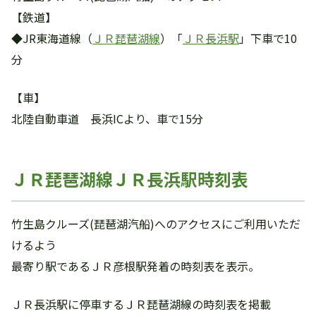
【鉄道】
◆JR東海道線（
ＪＲ琵琶湖線
）「
ＪＲ長浜駅
」下車で10
分
【車】
北陸自動車道 長浜ICより、車で15分
ＪＲ琵琶湖線ＪＲ長浜駅時刻表
竹生島クルーズ(琵琶湖汽船)へのアクセスにご利用いただ
けるよう
最寄り駅であるＪＲ彦根駅発着の時刻表を表示。
ＪＲ長浜駅に停車するＪＲ琵琶湖線の時刻表を掲載