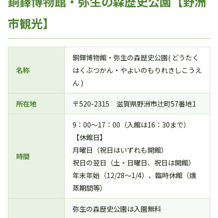
銅鐸博物館・弥生の森歴史公園【野洲
市観光】
銅鐸博物館・弥生の森歴史公園( どうたく
名称
はくぶつかん・やよいのもりれきしこうえ
ん )
所在地
〒520-2315 滋賀県野洲市辻町57番地1
9：00～17：00（入館は16：30まで）
【休館日】
月曜日（祝日はいずれも開館）
時間
祝日の翌日（土・日曜日、祝日は開館）
年末年始（12/28～1/4）、臨時休館（燻
蒸期間等）
弥生の森歴史公園は入園無料