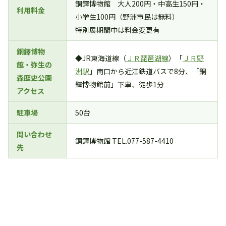
銅鐸博物館 大人200円・中高生150円・
利用料金
小学生100円（野洲市民は無料）
特別展期間中は料金変更有
銅鐸博物
◆JR東海道線（
ＪＲ琵琶湖線
）「
ＪＲ野
館・弥生の
洲駅
」南口から近江鉄道バスで8分、「銅
森歴史公園
鐸博物館前」下車、徒歩1分
アクセス
駐車場
50台
問い合わせ
銅鐸博物館 TEL.077-587-4410
先