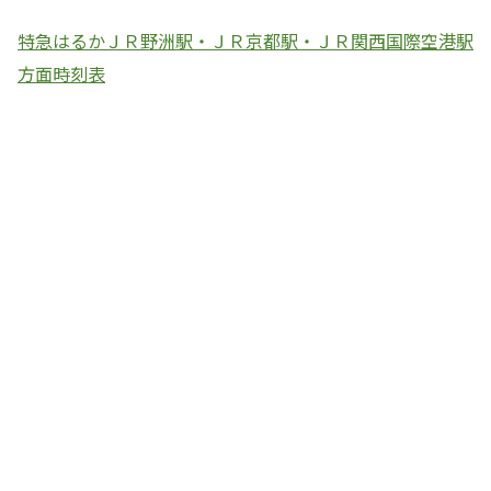
特急はるかＪＲ野洲駅・ＪＲ京都駅・ＪＲ関西国際空港駅
方面時刻表