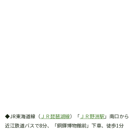
◆JR東海道線（
ＪＲ琵琶湖線
）「
ＪＲ野洲駅
」南口から
近江鉄道バスで8分、「銅鐸博物館前」下車、徒歩1分