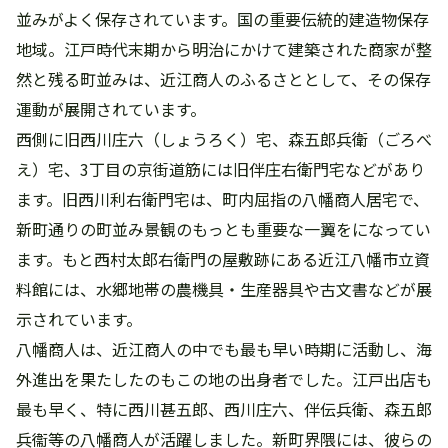
並みがよく保存されています。国の重要伝統的建造物保存
地域。江戸時代末期から明治にかけて建築された商家が整
然と残る町並みは、近江商人のふるさととして、その保存
運動が展開されています。
西側に旧西川庄六（しょうろく）宅、森五郎兵衛（ごろべ
え）宅、3丁目の京街道筋には旧伴庄右衛門宅などがあり
ます。旧西川利右衛門宅は、町内屈指の八幡商人居宅で、
新町通りの町並み景観のもっとも重要な一翼をになってい
ます。もと西村太郎右衛門の屋敷跡にある近江八幡市立資
料館には、水郷地帯の農機具・生産器具や古文書などが展
示されています。
八幡商人は、近江商人の中でも最も早い時期に活動し、海
外進出を果たしたのもこの地の出身者でした。江戸出店も
最も早く、特に西川甚五郎、西川庄六、伴伝兵衛、森五郎
兵衞等の八幡商人が活躍しました。新町界隈には、彼らの