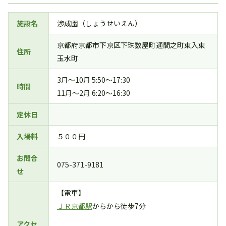
施設名
渉成園（しょうせいえん）
京都府京都市下京区下珠数屋町通間之町東入東
住所
玉水町
3月〜10月 5:50〜17:30
時間
11月〜2月 6:20〜16:30
定休日
入場料
５００円
お問合
075-371-9181
せ
【電車】
ＪＲ京都駅
からから徒歩7分
アクセ