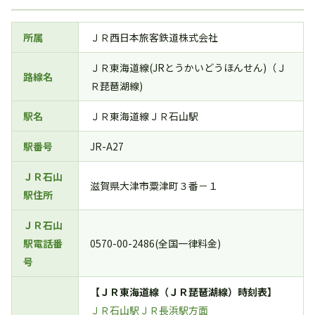
所属
ＪＲ西日本旅客鉄道株式会社
ＪＲ東海道線(JRとうかいどうほんせん)（Ｊ
路線名
Ｒ琵琶湖線)
駅名
ＪＲ東海道線ＪＲ石山駅
駅番号
JR-A27
ＪＲ石山
滋賀県大津市粟津町３番－１
駅住所
ＪＲ石山
駅電話番
0570-00-2486(全国一律料金)
号
【ＪＲ東海道線（ＪＲ琵琶湖線）時刻表】
ＪＲ石山駅ＪＲ長浜駅方面