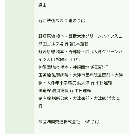
経由
近江鉄道バス ２番のりば
野郷原線 橋本・西武大津グリーンハイツ入口
瀬田ゴルフ場 行 朝1本運転
野郷原線 橋本・野郷原・西武大津グリーンハ
イツ入口 松陽3丁目 行
神領団地線 橋本・神領団地 瀬田駅 行
国道線 滋賀病院・大津市民病院玄関前・大津
駅・大津赤十字病院 浜大津 行 平日運転
国道線 滋賀病院 行 平日運転
湖岸線 膳所公園・大津署前・大津駅 浜大津
行
帝産湖南交通株式会社 3のりば