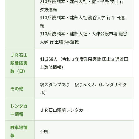
210系統 橋本・建部大社・堂・平野 牧口 行
夕方運転
310系統 橋本・建部大社 龍谷大学 行 平日運
転
310系統 橋本・建部大社・大津公設市場 龍谷
大学 行 土曜3本運転
ＪＲ石山
41,368人（令和３年度乗降客数 国土交通省国
駅乗降客
土数値情報）
数（日）
駅スタンプあり 駅りんくん（レンタサイク
その他
ル）
レンタカ
ＪＲ石山駅前レンタカー
ー情報
駐車場情
不明
報