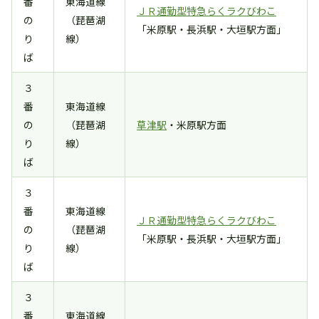
番
東海道線
ＪＲ通勤型特急らくラクびわこ
の
（琵琶湖
「米原駅・長浜駅・大垣駅方面」
り
線）
ば
３
番
東海道線
の
（琵琶湖
草津駅
・米原駅方面
り
線）
ば
３
番
東海道線
ＪＲ通勤型特急らくラクびわこ
の
（琵琶湖
「米原駅・長浜駅・大垣駅方面」
り
線）
ば
３
番
東海道線