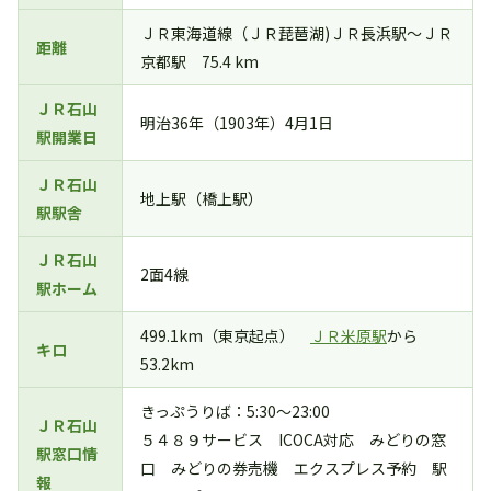
ＪＲ東海道線（ＪＲ琵琶湖)ＪＲ長浜駅～ＪＲ
距離
京都駅 75.4 km
ＪＲ石山
明治36年（1903年）4月1日
駅開業日
ＪＲ石山
地上駅（橋上駅）
駅駅舎
ＪＲ石山
2面4線
駅ホーム
499.1km（東京起点）
ＪＲ米原駅
から
キロ
53.2km
きっぷうりば：5:30～23:00
ＪＲ石山
５４８９サービス ICOCA対応 みどりの窓
駅窓口情
口 みどりの券売機 エクスプレス予約 駅
報