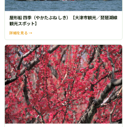
屋形船 四季（やかたぶね しき）【大津市観光／琵琶湖線
観光スポット】
詳細を見る →