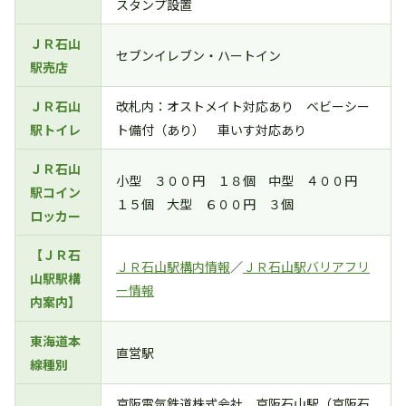
スタンプ設置
ＪＲ石山
セブンイレブン・ハートイン
駅売店
ＪＲ石山
改札内：オストメイト対応あり ベビーシー
駅トイレ
ト備付（あり） 車いす対応あり
ＪＲ石山
小型 ３００円 １８個 中型 ４００円
駅コイン
１５個 大型 ６００円 ３個
ロッカー
【ＪＲ石
ＪＲ石山駅構内情報
／
ＪＲ石山駅バリアフリ
山駅駅構
ー情報
内案内】
東海道本
直営駅
線種別
京阪電気鉄道株式会社 京阪石山駅（京阪石