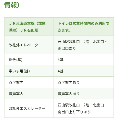
情報）
ＪＲ東海道本線（琵琶
トイレは営業時間内のみ利用で
湖線）ＪＲ石山駅
きます。
石山駅改札口 2階 北出口・
改札外エレベーター
南出口あり
総数(基)
4基
車いす用(基)
4基
点字案内
点字案内あり
音声案内
音声案内あり
石山駅改札口 2階 北出口・
改札外エスカレーター
南出口上り下りあり