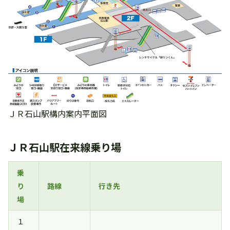
ＪＲ石山駅構内案内平面図
ＪＲ石山駅在来線乗り場
乗
り
路線
行き先
場
１