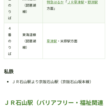
特急はるか
「
ＪＲ草津駅
・
野洲駅
の
（琵琶湖
方面」
り
線）
ば
４
番
東海道線
の
（琵琶湖
草津駅
・米原駅方面
り
線）
ば
私鉄
ＪＲ石山駅より京阪石山駅（京阪石山坂本線）
ＪＲ石山駅（バリアフリー・福祉関連