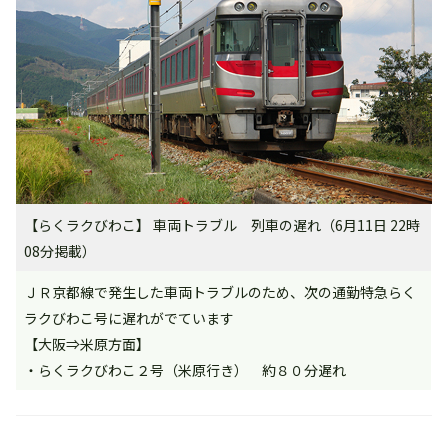
【らくラクびわこ】 車両トラブル 列車の遅れ（6月11日 22時
08分掲載）
ＪＲ京都線で発生した車両トラブルのため、次の通勤特急らく
ラクびわこ号に遅れがでています
【大阪⇒米原方面】
・らくラクびわこ２号（米原行き） 約８０分遅れ