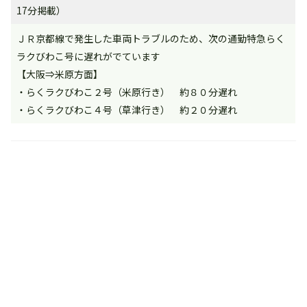
17分掲載）
ＪＲ京都線で発生した車両トラブルのため、次の通勤特急らく
ラクびわこ号に遅れがでています
【大阪⇒米原方面】
・らくラクびわこ２号（米原行き） 約８０分遅れ
・らくラクびわこ４号（草津行き） 約２０分遅れ