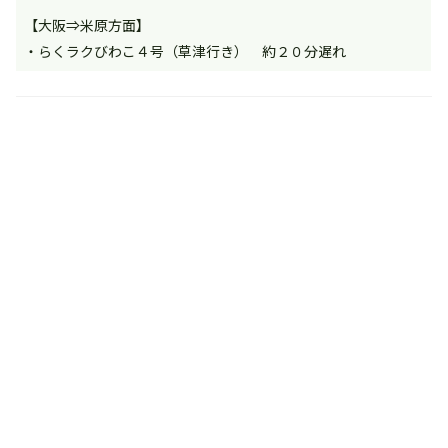
【大阪⇒米原方面】
・らくラクびわこ４号（草津行き） 約２０分遅れ