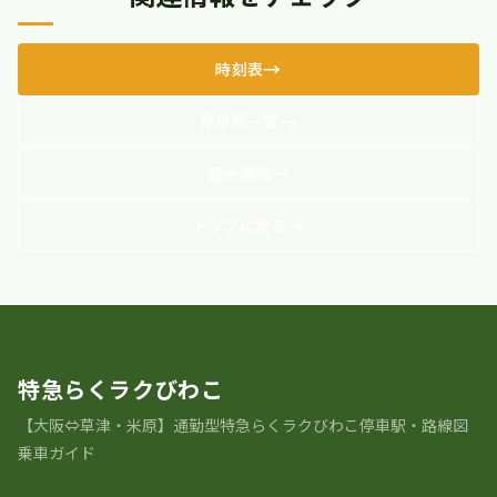
時刻表
停車駅一覧
観光情報
トップに戻る
特急らくラクびわこ
【大阪⇔草津・米原】通勤型特急らくラクびわこ停車駅・路線図
乗車ガイド