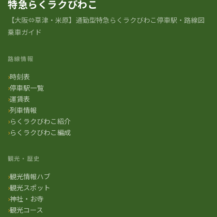
特急らくラクびわこ
【大阪⇔草津・米原】通勤型特急らくラクびわこ停車駅・路線図
乗車ガイド
路線情報
時刻表
停車駅一覧
運賃表
列車情報
らくラクびわこ紹介
らくラクびわこ編成
観光・歴史
観光情報ハブ
観光スポット
神社・お寺
観光コース