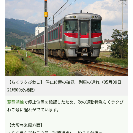
【らくラクびわこ】 停止位置の確認 列車の遅れ（05月09日
21時09分掲載）
琵琶湖線
で停止位置を確認したため、次の通勤特急らくラクび
わこ号に遅れがでています。
【大阪⇒米原方面】
・らくラクびわこ２号（米原行き） 約２０分遅れ