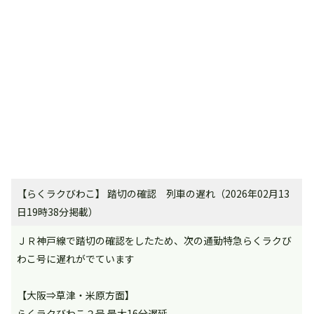
【らくラクびわこ】 踏切の確認 列車の遅れ（2026年02月13
日19時38分掲載）
ＪＲ神戸線で踏切の確認をしたため、次の通勤特急らくラクび
わこ号に遅れがでています
【大阪⇒草津・米原方面】
らくラクびわこ２号 最大16分遅延