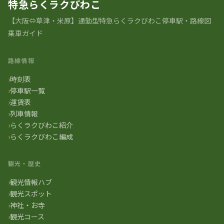
特急らくラクびわこ
【大阪⇔草津・米原】通勤型特急らくラクびわこ停車駅・路線図
乗車ガイド
路線情報
時刻表
停車駅一覧
運賃表
列車情報
らくラクびわこ紹介
らくラクびわこ編成
観光・歴史
観光情報ハブ
観光スポット
神社・お寺
観光コース