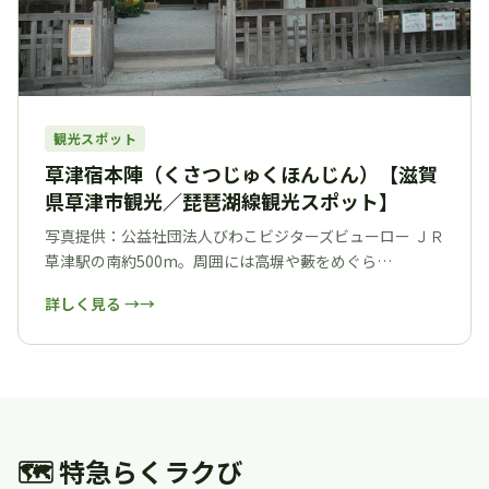
観光スポット
草津宿本陣（くさつじゅくほんじん）【滋賀
県草津市観光／琵琶湖線観光スポット】
写真提供：公益社団法人びわこビジターズビューロー ＪＲ
草津駅の南約500m。周囲には高塀や藪をめぐら…
詳しく見る →
🗺 特急らくラクび