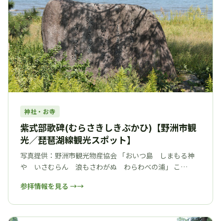
神社・お寺
紫式部歌碑(むらさきしきぶかひ)【野洲市観
光／琵琶湖線観光スポット】
写真提供：野洲市観光物産協会 「おいつ島 しまもる神
や いさむらん 浪もさわがぬ わらわべの浦」 こ…
参拝情報を見る →