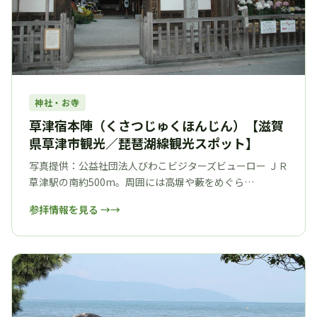
神社・お寺
草津宿本陣（くさつじゅくほんじん）【滋賀
県草津市観光／琵琶湖線観光スポット】
写真提供：公益社団法人びわこビジターズビューロー ＪＲ
草津駅の南約500m。周囲には高塀や藪をめぐら…
参拝情報を見る →