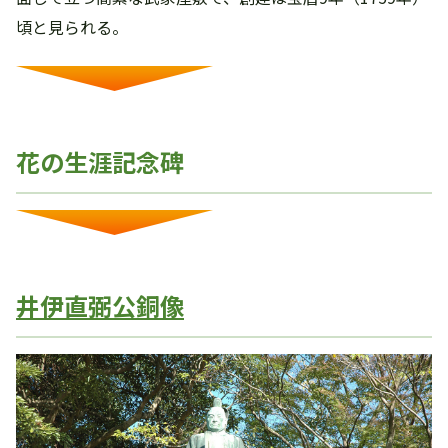
頃と見られる。
花の生涯記念碑
井伊直弼公銅像