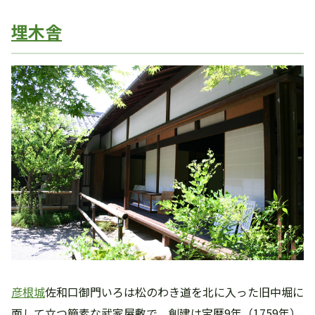
埋木舎
彦根城
佐和口御門いろは松のわき道を北に入った旧中堀に
面して立つ簡素な武家屋敷で、創建は宝暦9年（1759年）