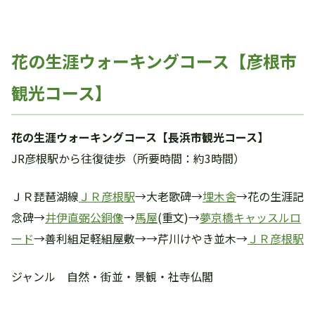
花の生涯ウォーキングコース【彦根市
観光コース】
花の生涯ウォーキングコース【長浜市観光コース】
JR彦根駅から往復徒歩（所要時間：約3時間）
ＪＲ琵琶湖線
ＪＲ彦根駅
→大老歌碑→
埋木舎
→花の生涯記
念碑→
井伊直弼公銅像
→
馬屋
(重文)→
夢京橋キャッスルロ
ード
→善利組足軽組屋敷→→芹川けやき並木→
ＪＲ彦根駅
ジャンル 自然・街並・景観・社寺仏閣