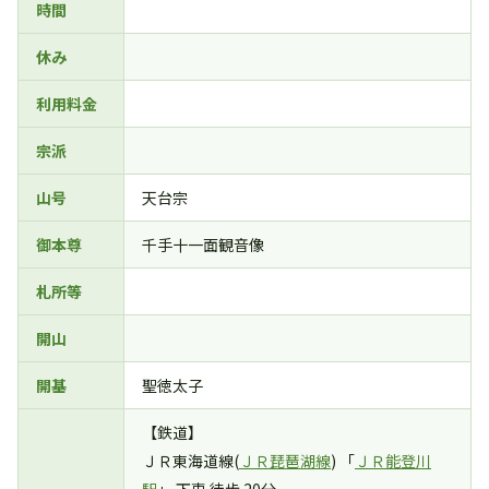
時間
休み
利用料金
宗派
山号
天台宗
御本尊
千手十一面観音像
札所等
開山
開基
聖徳太子
【鉄道】
ＪＲ東海道線(
ＪＲ琵琶湖線
) 「
ＪＲ能登川