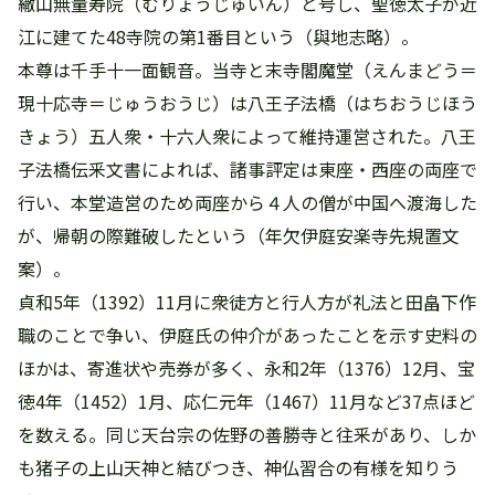
繖山無量寿院（むりょうじゅいん）と号し、聖徳太子が近
江に建てた48寺院の第1番目という（與地志略）。
本尊は千手十一面観音。当寺と末寺閣魔堂（えんまどう＝
現十応寺＝じゅうおうじ）は八王子法橋（はちおうじほう
きょう）五人衆・十六人衆によって維持運営された。八王
子法橋伝釆文書によれば、諸事評定は東座・西座の両座で
行い、本堂造営のため両座から４人の僧が中国へ渡海した
が、帰朝の際難破したという（年欠伊庭安楽寺先規置文
案）。
貞和5年（1392）11月に衆徒方と行人方が礼法と田畠下作
職のことで争い、伊庭氏の仲介があったことを示す史料の
ほかは、寄進状や売券が多く、永和2年（1376）12月、宝
徳4年（1452）1月、応仁元年（1467）11月など37点ほど
を数える。同じ天台宗の佐野の善勝寺と往釆があり、しか
も猪子の上山天神と結びつき、神仏習合の有様を知りう