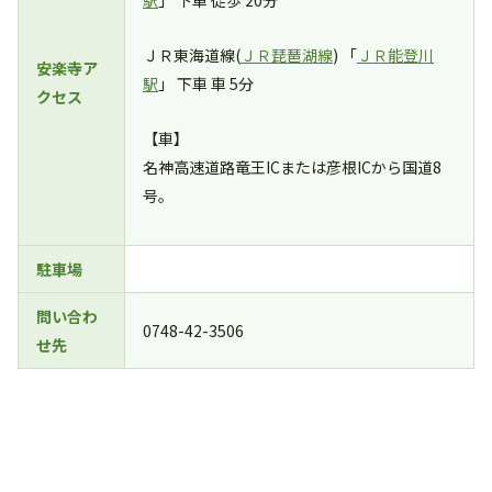
駅
」 下車 徒歩 20分
ＪＲ東海道線(
ＪＲ琵琶湖線
) 「
ＪＲ能登川
安楽寺ア
駅
」 下車 車 5分
クセス
【車】
名神高速道路竜王ICまたは彦根ICから国道8
号。
駐車場
問い合わ
0748-42-3506
せ先