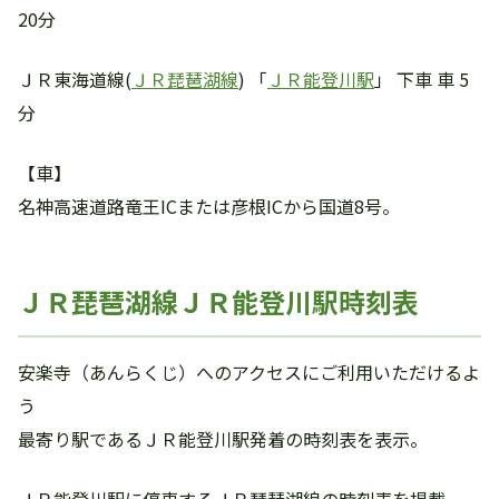
20分
ＪＲ東海道線(
ＪＲ琵琶湖線
) 「
ＪＲ能登川駅
」 下車 車 5
分
【車】
名神高速道路竜王ICまたは彦根ICから国道8号。
ＪＲ琵琶湖線ＪＲ能登川駅時刻表
安楽寺（あんらくじ）へのアクセスにご利用いただけるよ
う
最寄り駅であるＪＲ能登川駅発着の時刻表を表示。