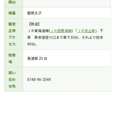
開山
開基
聖徳太子
観音
【鉄道】
正寺
ＪＲ東海道線(
ＪＲ琵琶湖線
) 「
ＪＲ安土駅
」 下
アク
車 表参道登り口まで車で10分、それより徒歩
セス
40分。
駐車
普通車 25 台
場
問い
合わ
0748-46-2549
せ先