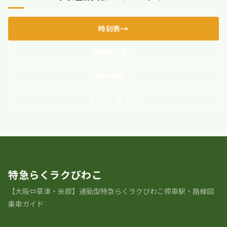
時刻表
停車駅一覧
観光情報
トップに戻る
特急らくラクびわこ
【大阪⇔草津・米原】通勤型特急らくラクびわこ停車駅・路線図
乗車ガイド