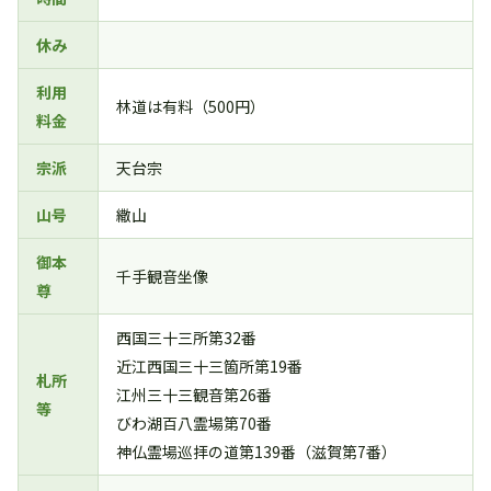
休み
利用
林道は有料（500円）
料金
宗派
天台宗
山号
繖山
御本
千手観音坐像
尊
西国三十三所第32番
近江西国三十三箇所第19番
札所
江州三十三観音第26番
等
びわ湖百八霊場第70番
神仏霊場巡拝の道第139番（滋賀第7番）