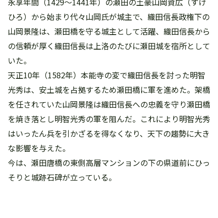
永享年間（1429〜1441年）の瀬田の土豪山岡資広（すけ
ひろ）から始まり代々山岡氏が城主で、織田信長政権下の
山岡景隆は、瀬田橋を守る城主として活躍、織田信長から
の信頼が厚く織田信長は上洛のたびに瀬田城を宿所として
いた。
天正10年（1582年）本能寺の変で織田信長を討った明智
光秀は、安土城を占拠するため瀬田橋に軍を進めた。架橋
を任されていた山岡景隆は織田信長への忠義を守り瀬田橋
を焼き落とし明智光秀の軍を阻んだ。これにより明智光秀
はいったん兵を引かざるを得なくなり、天下の趨勢に大き
な影響を与えた。
今は、瀬田唐橋の東側高層マンションの下の県道前にひっ
そりと城跡石碑が立っている。