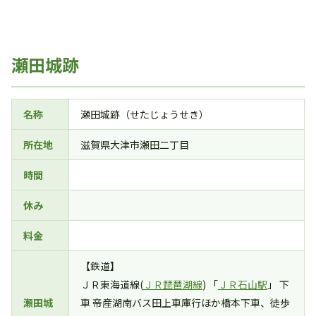
瀬田城跡
名称
瀬田城跡（せたじょうせき）
所在地
滋賀県大津市瀬田二丁目
時間
休み
料金
【鉄道】
ＪＲ東海道線(
ＪＲ琵琶湖線
) 「
ＪＲ石山駅
」 下
瀬田城
車 帝産湖南バス田上車庫行ほか橋本下車、徒歩