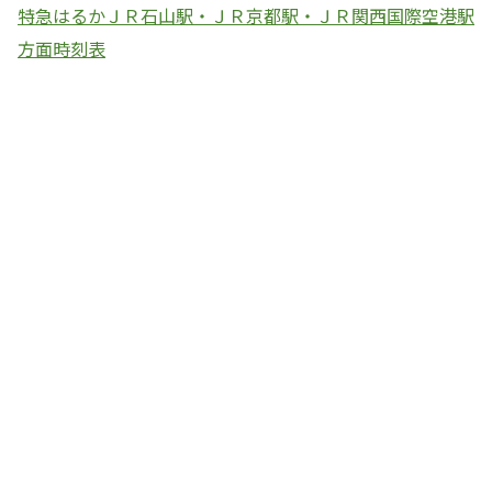
特急はるかＪＲ石山駅・ＪＲ京都駅・ＪＲ関西国際空港駅
方面時刻表