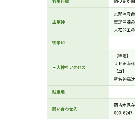
利用料金
藤の花が開
志那津彦命
主祭神
志那津姫命
大宅公主命
御朱印
【鉄道】
ＪＲ東海道
三大神社アクセス
【車】
新名神高速
駐車場
藤古木保存
問い合わせ先
090-6247-