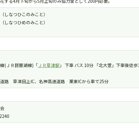
花する4月下旬から5月上旬のみ協力金として200円必要。
（しなつひこのみこと）
（しなつひめのみこと）
線(ＪＲ琵琶湖線)「
ＪＲ草津駅
」 下車 バス 10分 「北大萱」下車後徒歩
道路 草津田上IC、名神高速道路 栗東ICから車で25分
会
2240