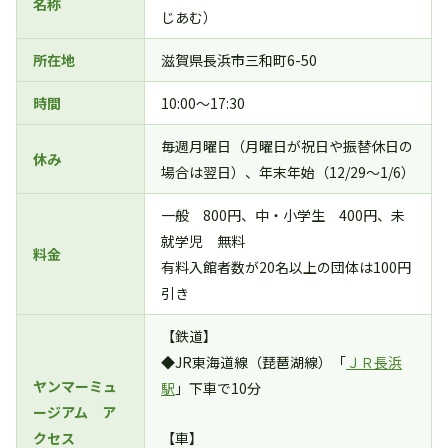
名称
じあむ）
所在地
滋賀県長浜市三和町6-50
時間
10:00～17:30
毎週月曜日（月曜日が祝日や振替休日の
休み
場合は翌日）、年末年始（12/29～1/6）
一般 800円、中・小学生 400円、未
就学児 無料
料金
有料入館者数が20名以上の団体は100円
引き
【鉄道】
◆JR東海道線（琵琶湖線）「
ＪＲ長浜
ヤンマーミュ
駅
」下車で10分
ージアム ア
クセス
【車】