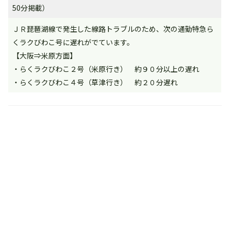
50分掲載）
ＪＲ琵琶湖線で発生した線路トラブルのため、次の通勤特急ら
くラクびわこ号に遅れがでています。
【大阪⇒米原方面】
・らくラクびわこ２号（米原行き） 約９０分以上の遅れ
・らくラクびわこ４号（草津行き） 約２０分遅れ