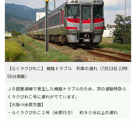
【らくラクびわこ】 線路トラブル 列車の遅れ（7月23日 22時
05分掲載）
ＪＲ琵琶湖線で発生した線路トラブルのため、次の通勤特急ら
くラクびわこ号に遅れがでています。
【大阪⇒米原方面】
・らくラクびわこ２号（米原行き） 約９０分以上の遅れ