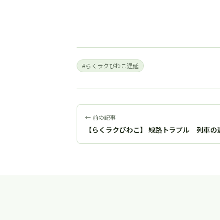
#らくラクびわこ遅延
← 前の記事
【らくラクびわこ】 線路トラブル 列車の遅