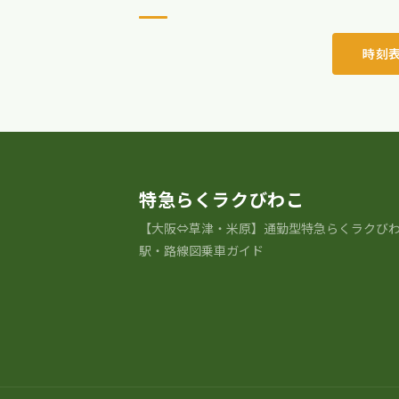
時刻
特急らくラクびわこ
【大阪⇔草津・米原】通勤型特急らくラクび
駅・路線図乗車ガイド