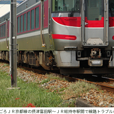
ごろＪＲ京都線の摂津富田駅～ＪＲ総持寺駅間で線路トラブル