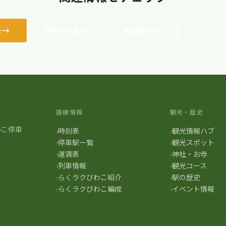
表
停車駅一覧
観光情報
トップに
路線情報
観光・歴史
わこ停車
時刻表
観光情報ハブ
停車駅一覧
観光スポット
運賃表
神社・お寺
列車情報
観光コース
らくラクびわこ紹介
駅の歴史
らくラクびわこ編成
イベント情報