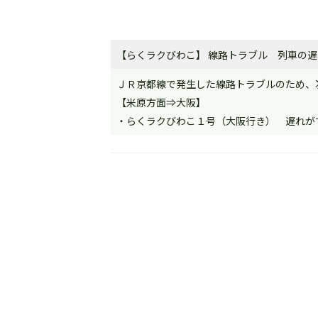
【らくラクびわこ】 線路トラブル 列車の遅れ
ＪＲ京都線で発生した線路トラブルのため、
【米原方面⇒大阪】
・らくラクびわこ１号（大阪行き） 遅れが