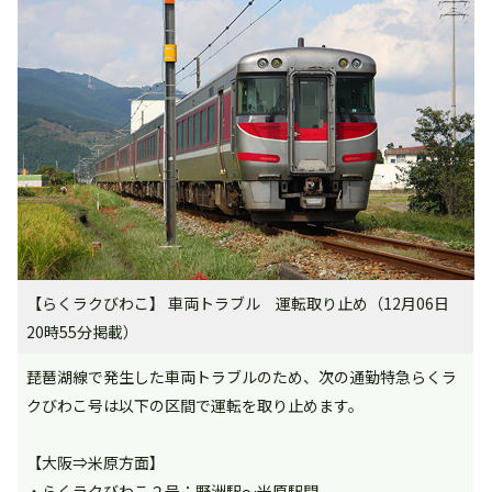
【らくラクびわこ】 車両トラブル 運転取り止め（12月06日
20時55分掲載）
琵琶湖線で発生した車両トラブルのため、次の通勤特急らくラ
クびわこ号は以下の区間で運転を取り止めます。
【大阪⇒米原方面】
・らくラクびわこ２号：野洲駅～米原駅間