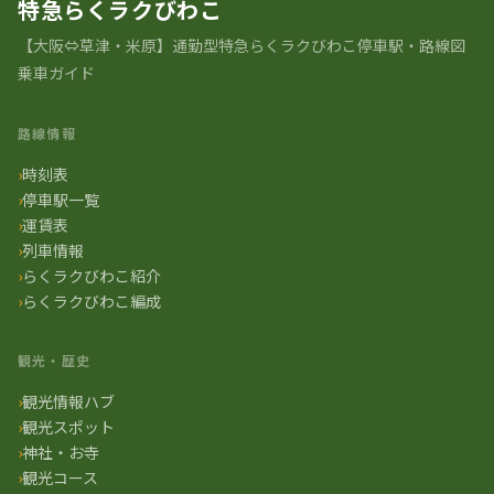
特急らくラクびわこ
【大阪⇔草津・米原】通勤型特急らくラクびわこ停車駅・路線図
乗車ガイド
路線情報
時刻表
停車駅一覧
運賃表
列車情報
らくラクびわこ紹介
らくラクびわこ編成
観光・歴史
観光情報ハブ
観光スポット
神社・お寺
観光コース