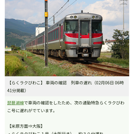
【らくラクびわこ】 車両の確認 列車の遅れ（02月06日 06時
41分掲載）
琵琶湖線
で車両の確認をしたため、次の通勤特急らくラクびわ
こ号に遅れがでています。
【米原方面⇒大阪】
・らくラクびわこ１号（大阪行き） 約３０分遅れ