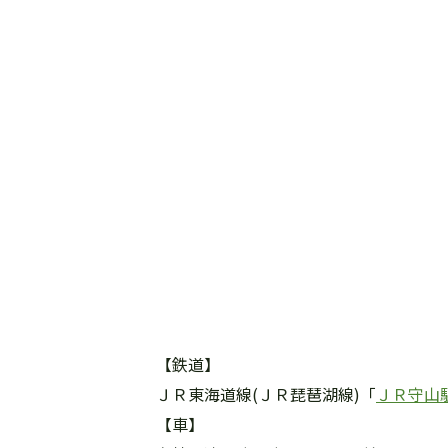
【鉄道】
ＪＲ東海道線(ＪＲ琵琶湖線)「
ＪＲ守山
【車】