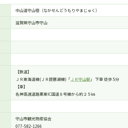
中山道守山宿（なかせんどうもりやまじゅく）
滋賀県守山市守山
【鉄道】
ＪＲ東海道線(ＪＲ琵琶湖線)「
ＪＲ守山駅
」 下車 徒歩 5分
【車】
名神高速道路栗東IC国道８号線から約２５㎞
守山市観光物産協会
077-582-1266