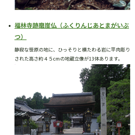
福林寺跡磨崖仏（ふくりんじあとまがいぶ
つ）
静寂な笹原の地に、ひっそりと横たわる岩に平肉彫り
された高さ約４５cmの地蔵立像が13体あります。