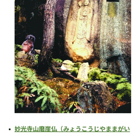
妙光寺山磨崖仏（みょうこうじやままがい