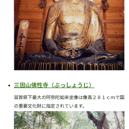
三因山佛性寺（ぶっしょうじ）
滋賀県下最大の阿弥陀如来坐像は像高２８１ｃｍで国
の重要文化財に指定されています。