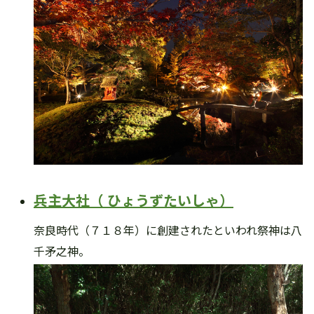
兵主大社（ ひょうずたいしゃ）
奈良時代（７１８年）に創建されたといわれ祭神は八
千矛之神。