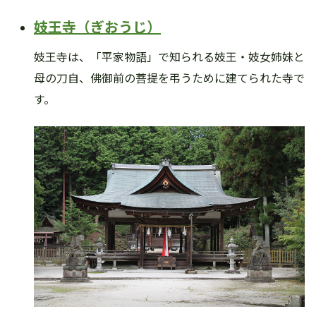
妓王寺（ぎおうじ）
妓王寺は、「平家物語」で知られる妓王・妓女姉妹と
母の刀自、佛御前の菩提を弔うために建てられた寺で
す。