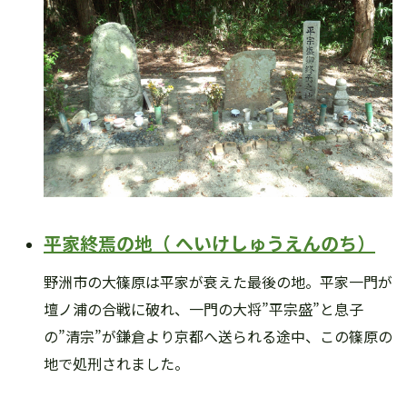
平家終焉の地（ へいけしゅうえんのち）
野洲市の大篠原は平家が衰えた最後の地。平家一門が
壇ノ浦の合戦に破れ、一門の大将”平宗盛”と息子
の”清宗”が鎌倉より京都へ送られる途中、この篠原の
地で処刑されました。