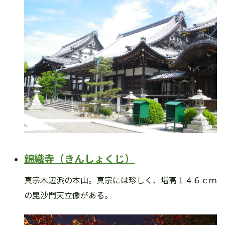
錦織寺（きんしょくじ）
真宗木辺派の本山。真宗には珍しく、増高１４６ｃｍ
の毘沙門天立像がある。