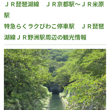
ＪＲ琵琶湖線 ＪＲ京都駅～ＪＲ米原
駅
特急らくラクびわこ停車駅 ＪＲ琵琶
湖線ＪＲ野洲駅周辺の観光情報