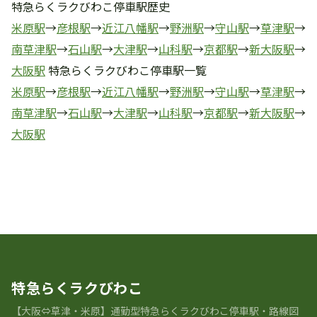
特急らくラクびわこ停車駅歴史
米原駅
→
彦根駅
→
近江八幡駅
→
野洲駅
→
守山駅
→
草津駅
→
南草津駅
→
石山駅
→
大津駅
→
山科駅
→
京都駅
→
新大阪駅
→
大阪駅
特急らくラクびわこ停車駅一覧
米原駅
→
彦根駅
→
近江八幡駅
→
野洲駅
→
守山駅
→
草津駅
→
南草津駅
→
石山駅
→
大津駅
→
山科駅
→
京都駅
→
新大阪駅
→
大阪駅
駅の歴史 一覧に戻る
特急らくラクびわこ
【大阪⇔草津・米原】通勤型特急らくラクびわこ停車駅・路線図