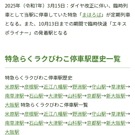
2025年（令和7年）3月15日：ダイヤ改正に伴い、臨時列
車として当駅に停車していた特急「
まほろば
」が定期列車
となる。また、10月13日までの期間で臨時快速「エキス
ポライナー」の発着駅となる
特急らくラクびわこ停車駅歴史一覧
特急らくラクびわこ停車駅歴史
米原駅
→
彦根駅
→
近江八幡駅
→
野洲駅
→
守山駅
→
草津駅
→
南草津駅
→
石山駅
→
大津駅
→
山科駅
→
京都駅
→
新大阪駅
→
大阪駅
特急らくラクびわこ停車駅一覧
米原駅
→
彦根駅
→
近江八幡駅
→
野洲駅
→
守山駅
→
草津駅
→
南草津駅
→
石山駅
→
大津駅
→
山科駅
→
京都駅
→
新大阪駅
→
大阪駅