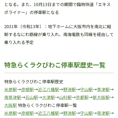
となる。また、10月13日までの期間で臨時快速「エキス
ポライナー」の停車駅となる
2031年（令和13年）：地下ホームに大阪市内を南北に縦
断するなにわ筋線が乗り入れ、南海電鉄も同線を経由して
乗り入れる予定
特急らくラクびわこ停車駅歴史一覧
特急らくラクびわこ停車駅歴史
米原駅
→
彦根駅
→
近江八幡駅
→
野洲駅
→
守山駅
→
草津駅
→
南草津駅
→
石山駅
→
大津駅
→
山科駅
→
京都駅
→
新大阪駅
→
大阪駅
特急らくラクびわこ停車駅一覧
米原駅
→
彦根駅
→
近江八幡駅
→
野洲駅
→
守山駅
→
草津駅
→