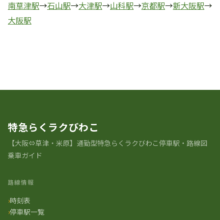
南草津駅
→
石山駅
→
大津駅
→
山科駅
→
京都駅
→
新大阪駅
→
大阪駅
駅の歴史 一覧に戻る
特急らくラクびわこ
【大阪⇔草津・米原】通勤型特急らくラクびわこ停車駅・路線図
乗車ガイド
路線情報
時刻表
停車駅一覧